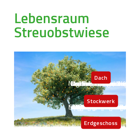
Lebensraum
Streuobstwiese
Dach
Die Baumkrone ist für viele Vögel Nahrungsquelle, Nist- und Schutzraum. Viele Insekten ernähren sich von den Blüten und Früchten, und Nagetiere suchen in den Ästen nach Nahrung.
Stockwerk
Blüten, Gräser und Wildkräuter über der Erde bieten Nahrung für Bienen, Hummeln, Schmetterlinge und andere Insekten. Zur Auch die am Stamm wachsenden Flechten und Moose sind Nahrungsquellen und Schutz für Käfer Nahrung und Schutz. Auch Astlöcher, abgestorbene Äste, Baumhöhlen und -spalten sind wertvolle Schutzräume für Singvögel, Spechte und Fledermäuse.
Erdgeschoss
Am Boden, also im Wurzelbereich der Bäume, und in der Grasnarbe leben neben den Pflanzen Spitz- und Feldmäuse, Hasen und Igel. Auch zahlreiche Käfer und andere Insekten, Blindschleichen und Erdkröten finden im Erdgeschoss ihr Zuhause.