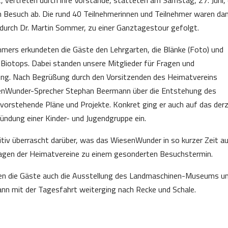
esuch ab. Die rund 40 Teilnehmerinnen und Teilnehmer waren da
n durch Dr. Martin Sommer, zu einer Ganztagestour gefolgt.
ers erkundeten die Gäste den Lehrgarten, die Blänke (Foto) und
Biotops. Dabei standen unsere Mitglieder für Fragen und
gung. Nach Begrüßung durch den Vorsitzenden des Heimatvereins
senWunder-Sprecher Stephan Beermann über die Entstehung des
orstehende Pläne und Projekte. Konkret ging er auch auf das derz
ündung einer Kinder- und Jugendgruppe ein.
tiv überrascht darüber, was das WiesenWunder in so kurzer Zeit a
fragen der Heimatvereine zu einem gesonderten Besuchstermin.
n die Gäste auch die Ausstellung des Landmaschinen-Museums u
ann mit der Tagesfahrt weiterging nach Recke und Schale.