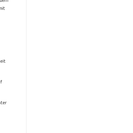
mit
eit
uf
nter