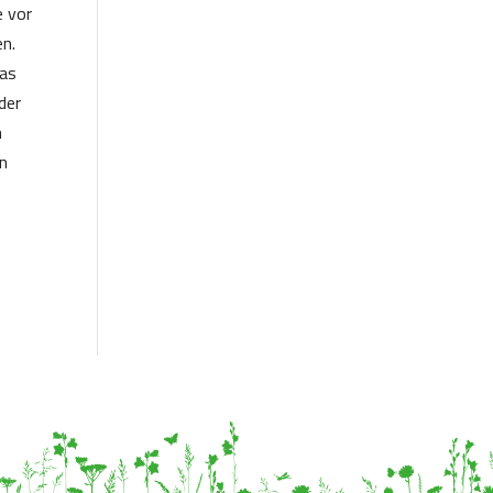
e vor
en.
das
der
n
en