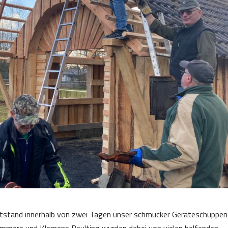
ntstand innerhalb von zwei Tagen unser schmucker Geräteschuppen
ammers und Klemens Beulting wurden dabei von vielen helfenden